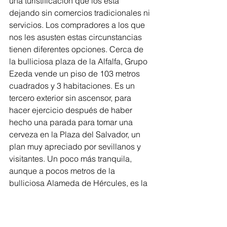
una turistificación que los está 
dejando sin comercios tradicionales ni 
servicios. Los compradores a los que 
nos les asusten estas circunstancias 
tienen diferentes opciones. Cerca de 
la bulliciosa plaza de la Alfalfa, Grupo 
Ezeda vende un piso de 103 metros 
cuadrados y 3 habitaciones. Es un 
tercero exterior sin ascensor, para 
hacer ejercicio después de haber 
hecho una parada para tomar una 
cerveza en la Plaza del Salvador, un 
plan muy apreciado por sevillanos y 
visitantes. Un poco más tranquila, 
aunque a pocos metros de la 
bulliciosa Alameda de Hércules, es la 
calle Feria, donde se vende un ático 
dúplex de 82 metros cuadrados y dos 
habitaciones. Dispone de terraza en 