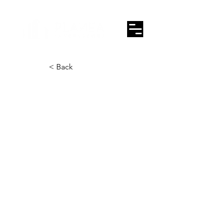
< Back
Urb. Soto Marbella