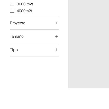
3000 m2t
4000m2t
Proyecto
sí
Tamaño
550 m2
Tipo
700 m2
Suelo Comercial -
Industrial
Suelo Residencial